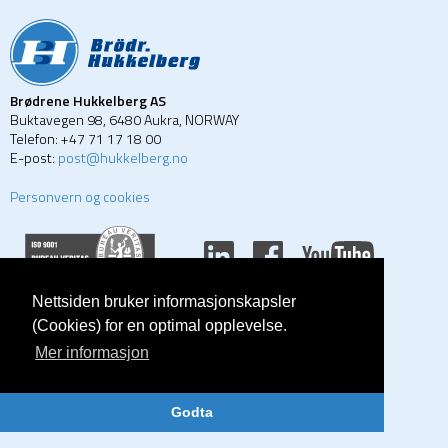
Brødrene Hukkelberg AS
Buktavegen 98, 6480 Aukra, NORWAY
Telefon: +47 71 17 18 00
E-post:
post@hukkelberg.no
Personvern og cookies
Nettsiden bruker informasjonskapsler
(Cookies) for en optimal opplevelse.
DESIGN OG CMS AV
EKH GRAFISK
Mer informasjon
Godta